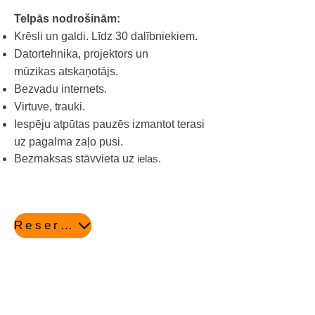
Telpās nodrošinām:
Krēsli un galdi. Līdz 30 dalībniekiem.
Datortehnika, projektors un
mūzikas atskaņotājs.
Bezvadu internets.
Virtuve,
trauki
.
Iespēju atpūtas pauzēs izmantot terasi
uz pagalma zaļo pusi.
Bezmaksas stāvvieta uz
ielas
.
Reservē šeit