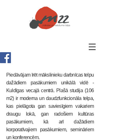
Mākslas kursi un māksla kā
terapija
Piedāvājam īrēt mākslinieku darbnīcas telpu
dažādiem pasākumiem unikālā vidē -
Kuldīgas vecajā centrā. Plašā studija (106
m2) ir moderna un daudzfunkcionāla telpa,
kas pielāgota gan saviesīgiem vakariem
draugu lokā, gan radošiem kultūras
pasākumiem, kā arī dažādiem
korporatīvajiem pasākumiem, semināriem
un konferencēm.